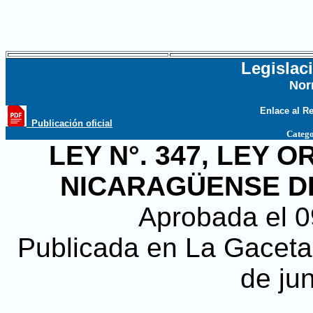
Legislac
Nor
...
Enlace al R
_Publicación oficial
Catego
LEY N°. 347, LEY 
NICARAGÜENSE D
Aprobada el 
Publicada en La Gaceta, 
de ju