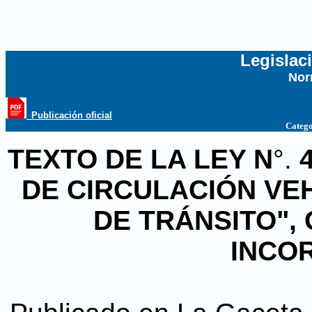
Legislac
Nor
...
_Publicación oficial
Catego
TEXTO DE LA LEY N
°.
DE CIRCULACIÓN VE
DE TRÁNSITO",
INCO