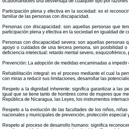
ocasionándoles una desventaja de cualquier tipo por razones
Participación plena y efectiva en la sociedad: es el reconocim
familiar de las personas con discapacidad.
Personas con discapacidad: son aquellas personas que tenga
participación plena y efectiva en la sociedad en igualdad de 
Personas con discapacidad severa: son aquellas personas que
apoyo o cuidados de una tercera persona, sin posibilidad o p
deficiencia intelectual: retardo mental severo, esquizofrénico,
Prevención: La adopción de medidas encaminadas a impedir que
Rehabilitación integral: es el proceso mediante el cual la pe
con miras a reducir sus limitaciones, desarrollar las potencial
Respeto a la dignidad inherente: significa garantizar a las
igual que se tiene tanto de hombres como de mujeres que mer
República de Nicaragua, las Leyes, los instrumentos internac
Respeto a la evolución de las facultades de los niños, niñas y
nacionales y municipales de prevención, protección especial 
Respeto al proceso de desarrollo humano: significa reconocer y