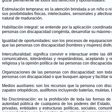
gozar plenamente de todos sus derechos y oportunidades.
Estimulación temprana: es la atención brindada a un niño o ni
sus posibilidades físicas, intelectuales, sensoriales y afect
natural de maduración.
Habilitación integral
:
se entiende por la aplicación coordinad
personas con discapacidad congénita, desarrollar su máximo gra
Igualdad de oportunidades
:
son los procesos de equiparaciones
que las personas con discapacidad (hombres y mujeres) disfrut
Interculturalidad: significa convivir e interactuar entre l
comunicativos, tolerándolas y respetándolas, aceptando y r
religiosa y la opinión política de las personas con discapacida
Organizaciones de las personas con discapacidad
:
son toda
personas con discapacidad o que busquen apoyar y facilitar su
Medios auxiliares: son los recursos que la persona con discap
zapatos ortopédicos, audífonos incluyendo baterías, muletas, 
No Discriminación
:
es la prohibición de toda las formas de 
autoridad pública de cualquiera de los poderes del Estado, 
privadas, entidades y estructuras políticas, sociales, comu