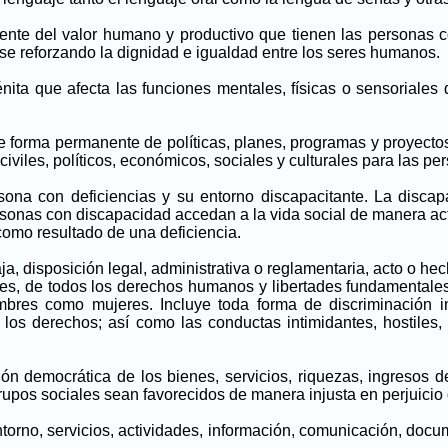
iente del valor humano y productivo que tienen las personas 
rse reforzando la dignidad e igualdad entre los seres humanos.
énita que afecta las funciones mentales, físicas o sensoriales
ón de forma permanente de políticas, planes, programas y proyec
 civiles, políticos, económicos, sociales y culturales para las p
ersona con deficiencias y su entorno discapacitante. La disca
onas con discapacidad accedan a la vida social de manera activa
omo resultado de una deficiencia.
, disposición legal, administrativa o reglamentaria, acto o hecho
es, de todos los derechos humanos y libertades fundamentales en
mbres como mujeres. Incluye toda forma de discriminación i
los derechos; así como las conductas intimidantes, hostiles, 
bución democrática de los bienes, servicios, riquezas, ingreso
pos sociales sean favorecidos de manera injusta en perjuicio d
ntorno, servicios, actividades, información, comunicación, do