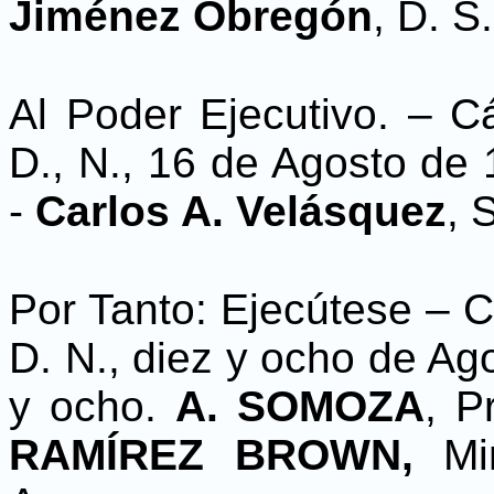
Jiménez Obregón
, D. S.
Al Poder Ejecutivo. – 
D., N., 16 de Agosto de
-
Carlos A. Velásquez
, 
Por Tanto: Ejecútese – 
D. N., diez y ocho de Ago
y ocho.
A. SOMOZA
, P
RAMÍREZ BROWN,
Min