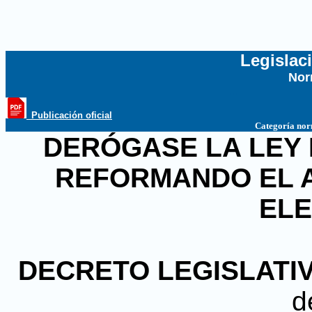
Legislac
Nor
...
_Publicación oficial
Categoría no
DERÓGASE LA LEY D
REFORMANDO EL A
EL
DECRETO LEGISLATI
d