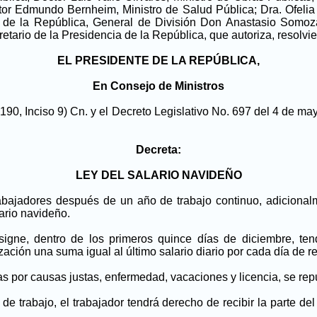
tor Edmundo Bernheim, Ministro de Salud Pública; Dra. Ofelia
te de la República, General de División Don Anastasio Somoz
rio de la Presidencia de la República, que autoriza, resolvier
EL PRESIDENTE DE LA REPÚBLICA,
En Consejo de Ministros
y 190, Inciso 9) Cn. y el Decreto Legislativo No. 697 del 4 de ma
Decreta:
LEY DEL SALARIO NAVIDEÑO
bajadores después de un año de trabajo continuo, adicionalm
ario navideño.
igne, dentro de los primeros quince días de diciembre, ten
ión una suma igual al último salario diario por cada día de re
as por causas justas, enfermedad, vacaciones y licencia, se rep
de trabajo, el trabajador tendrá derecho de recibir la parte de