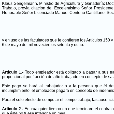
Klaus Sengelmann, Ministro de Agricultura y Ganadería; Doc
Trabajo, previa citación del Excelentísimo Señor Presiden
Honorable Señor Licenciado Manuel Centeno Cantillano, Secreta
y en uso de las facultades que le confieren los Artículos 150 
6 de mayo de mil novecientos setenta y ocho:
Artículo 1.-
Todo empleador está obligado a pagar a sus tra
proporcional por fracción de año trabajado en concepto de sal
Este pago se hará al trabajador o a la persona que él des
incumplimiento, el empleador pagará en concepto de indemnizac
Para el solo efecto de computar el tiempo trabajo, las ausenci
Artículo 2.-
En cualquier tiempo en que terminare el contrato 
que éste no fuese inferior a un mes.