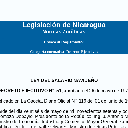
Legislación de Nicaragua
Normas Jurídicas
...
Enlace al Reglamento:
Categoría normativa:
Decretos Ejecutivos
LEY DEL SALARIO NAVIDEÑO
DECRETO EJECUTIVO N°. 51,
aprobado el
2
6 de mayo de 19
licado en La Gaceta, Diario Oficial N°. 119 del 01 de junio de 
 tarde del día veintiséis de mayo de mil novecientos setenta y 
Somoza Debayle, Presidente de la República; Ing. J. Antonio Mo
inistro de Economía, Industria y Comercio; Mayor General Samu
lica; Doctor Luis Valle Olivares, Ministro de Obras Públicas