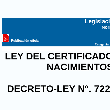
Legislac
Nor
...
_Publicación oficial
Categoría
LEY DEL CERTIFICAD
NACIMIENTO
DECRETO-LEY N°. 72