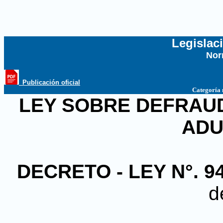
Legislac
Nor
...
_Publicación oficial
Categoría
LEY SOBRE DEFRAU
AD
DECRETO - LEY N°. 9
d