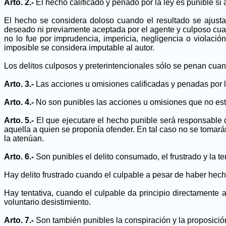
Arto. 2.-
El hecho calificado y penado por la ley es punible si
El hecho se considera doloso cuando el resultado se ajusta 
deseado ni previamente aceptada por el agente y culposo cuan
no lo fue por imprudencia, impericia, negligencia o violaci
imposible se considera imputable al autor.
Los delitos culposos y preterintencionales sólo se penan cu
Arto. 3.-
Las acciones u omisiones calificadas y penadas por la 
Arto. 4.-
No son punibles las acciones u omisiones que no estén
Arto. 5.-
El que ejecutare el hecho punible será responsable d
aquella a quien se proponía ofender. En tal caso no se tomará
la atenúan.
Arto. 6.-
Son punibles el delito consumado, el frustrado y la ten
Hay delito frustrado cuando el culpable a pesar de haber hec
Hay tentativa, cuando el culpable da principio directamente 
voluntario desistimiento.
Arto. 7.-
Son también punibles la conspiración y la proposició