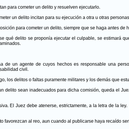
an para cometer un delito y resuelven ejecutarlo.
eter un delito incitan para su ejecución a otra u otras personas
posición para cometer un delito, siempre que se haga antes de
se qué delito se proponía ejecutar el culpable, se estimará q
caminados.
sa de un agente de cuyos hechos es responsable una persona
abilidad civil.
go, los delitos o faltas puramente militares y los demás que es
n delito sean inadecuados para dicha comisión, queda el Jue
va. El Juez debe atenerse, estrictamente, a la letra de la ley.
nto favorezcan al reo, aun cuando al publicarse haya recaído se