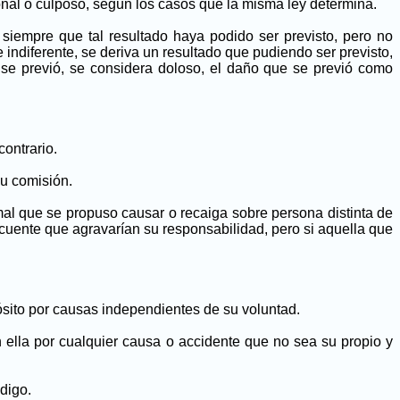
ional o culposo, según los casos que la misma ley determina.
 siempre que tal resultado haya podido ser previsto, pero no
ndiferente, se deriva un resultado que pudiendo ser previsto,
o se previó, se considera doloso, el daño que se previó como
contrario.
su comisión.
 mal que se propuso causar o recaiga sobre persona distinta de
ncuente que agravarían su responsabilidad, pero si aquella que
ósito por causas independientes de su voluntad.
n ella por cualquier causa o accidente que no sea su propio y
digo.