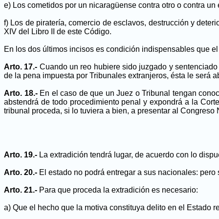
e) Los cometidos por un nicaragüense contra otro o contra un 
f) Los de piratería, comercio de esclavos, destrucción y deter
XIV del Libro II de este Código.
En los dos últimos incisos es condición indispensables que el 
Arto. 17.-
Cuando un reo hubiere sido juzgado y sentenciado p
de la pena impuesta por Tribunales extranjeros, ésta le será a
Arto. 18.-
En el caso de que un Juez o Tribunal tengan conocim
abstendrá de todo procedimiento penal y expondrá a la Corte 
tribunal proceda, si lo tuviera a bien, a presentar al Congreso 
Arto. 19.-
La extradición tendrá lugar, de acuerdo con lo dispue
Arto. 20.-
El estado no podrá entregar a sus nacionales: pero si
Arto. 21.-
Para que proceda la extradición es necesario:
a) Que el hecho que la motiva constituya delito en el Estado 