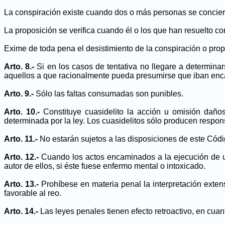
La conspiración existe cuando dos o más personas se conciert
La proposición se verifica cuando él o los que han resuelto com
Exime de toda pena el desistimiento de la conspiración o pro
Arto. 8.-
Si en los casos de tentativa no llegare a determinar
aquellos a que racionalmente pueda presumirse que iban en
Arto. 9.-
Sólo las faltas consumadas son punibles.
Arto. 10.-
Constituye cuasidelito la acción u omisión daño
determinada por la ley. Los cuasidelitos sólo producen respons
Arto. 11.-
No estarán sujetos a las disposiciones de este Códi
Arto. 12.-
Cuando los actos encaminados a la ejecución de u
autor de ellos, si éste fuese enfermo mental o intoxicado.
Arto. 13.-
Prohíbese en materia penal la interpretación extensi
favorable al reo.
Arto. 14.-
Las leyes penales tienen efecto retroactivo, en cua