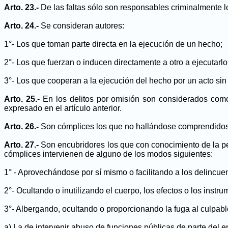
Arto. 23.-
De las faltas sólo son responsables criminalmente l
Arto. 24.-
Se consideran autores:
1°- Los que toman parte directa en la ejecución de un hecho;
2°- Los que fuerzan o inducen directamente a otro a ejecutarlo
3°- Los que cooperan a la ejecución del hecho por un acto sin 
Arto. 25.-
En los delitos por omisión son considerados como
expresado en el artículo anterior.
Arto. 26.-
Son cómplices los que no hallándose comprendidos en
Arto. 27.-
Son encubridores los que con conocimiento de la per
cómplices intervienen de alguno de los modos siguientes:
1° - Aprovechándose por sí mismo o facilitando a los delincue
2°- Ocultando o inutilizando el cuerpo, los efectos o los instr
3°- Albergando, ocultando o proporcionando la fuga al culpabl
a) La de intervenir abuso de funciones públicas de parte del en