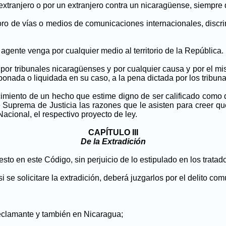
extranjero o por un extranjero contra un nicaragüense, siempre
ioro de vías o medios de comunicaciones internacionales, discrim
agente venga por cualquier medio al territorio de la República.
or tribunales nicaragüenses y por cualquier causa y por el mi
bonada o liquidada en su caso, a la pena dictada por los tribun
iento de un hecho que estime digno de ser calificado como deli
Suprema de Justicia las razones que le asisten para creer que d
Nacional, el respectivo proyecto de ley.
CAPÍTULO III
De la Extradición
sto en este Código, sin perjuicio de lo estipulado en los tratad
 se solicitare la extradición, deberá juzgarlos por el delito co
reclamante y también en Nicaragua;