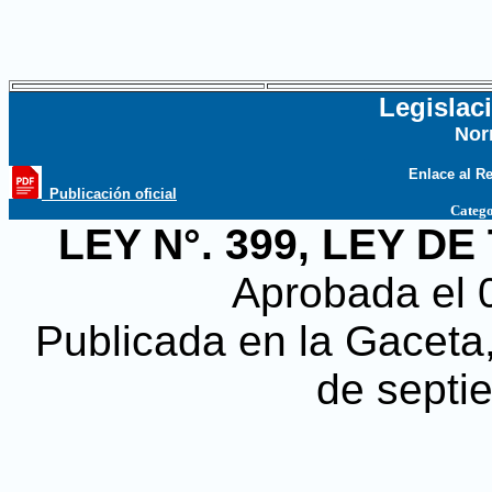
Legislac
Nor
...
Enlace al R
_Publicación oficial
Catego
LEY N°. 399, LEY 
Aprobada el 0
Publicada en la Gaceta, 
de septi