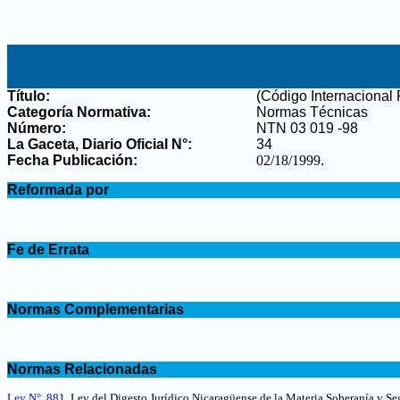
Título:
(Código Internaciona
Categoría Normativa:
Normas Técnicas
Número:
NTN 03 019 -98
La Gaceta, Diario Oficial N°
:
34
Fecha Publicación:
02/18/1999
.
.
Reformada por
.
.
Fe de Errata
.
.
Normas Complementarias
.
.
Normas Relacionadas
.
Ley N°. 881
, Ley del Digesto Jurídico Nicaragüense de la Materia Soberanía y Se