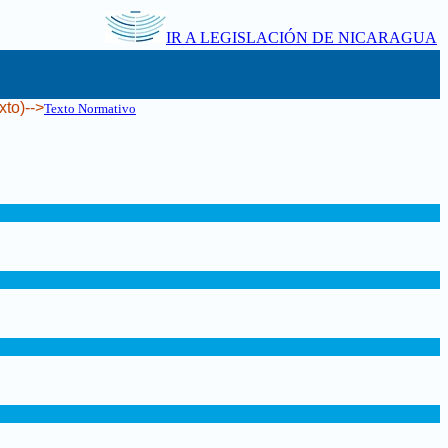
IR A LEGISLACIÓN DE NICARAGUA
xto)-->
Texto Normativo