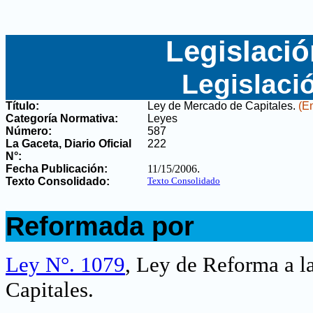
Legislació
Legislaci
Título:
Ley de Mercado de Capitales
.
(En
Categoría Normativa:
Leyes
Número:
587
La Gaceta, Diario Oficial
222
N°
:
Fecha Publicación:
11/15/2006
.
Texto Consolidado:
Texto Consolidado
.
Reformada por
.
Ley N°. 1079
, Ley de Reforma a l
Capitales
.