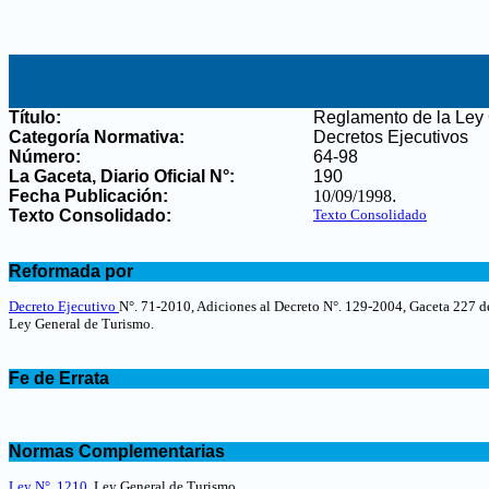
Título:
Reglamento de la Ley 
Categoría Normativa:
Decretos Ejecutivos
Número:
64-98
La Gaceta, Diario Oficial N°
:
190
Fecha Publicación:
10/09/1998
.
Texto Consolidado:
Texto Consolidado
.
Reformada por
.
Decreto Ejecutivo
N°. 71-2010, Adiciones al Decreto N°. 129-2004, Gaceta 227 d
Ley General de Turismo.
.
Fe de Errata
.
.
Normas Complementarias
.
Ley N°. 1210
, Ley General de Turismo.