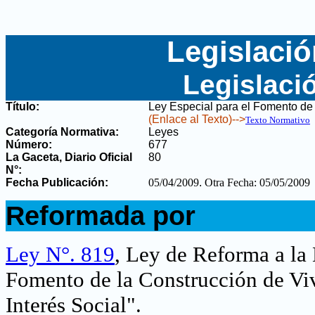
Legislació
Legislaci
Título:
Ley Especial para el Fomento de 
(Enlace al Texto)-->
Texto Normativo
Categoría Normativa:
Leyes
Número:
677
La Gaceta, Diario Oficial
80
N°
:
Fecha Publicación:
05/04/2009
.
Otra Fecha: 05/05/2009
.
Reformada por
.
Ley N°. 819
, Ley de Reforma a la
Fomento de la Construcción de Viv
Interés Social"
.