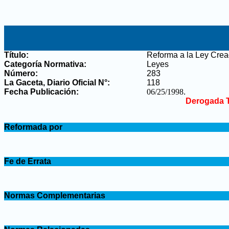
Título:
Reforma a la Ley Cread
Categoría Normativa:
Leyes
Número:
283
La Gaceta, Diario Oficial N°
:
118
Fecha Publicación:
06/25/1998
.
Derogada T
.
Reformada por
.
.
Fe de Errata
.
.
Normas Complementarias
.
.