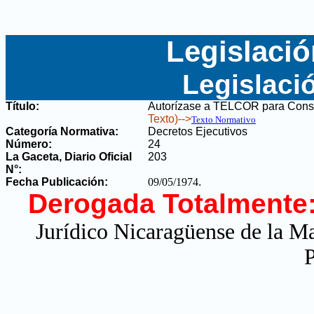
Legislació
Legislaci
Título:
Autorízase a TELCOR para Consti
Texto)-->
Texto Normativo
Categoría Normativa:
Decretos Ejecutivos
Número:
24
La Gaceta, Diario Oficial
203
N°
:
Fecha Publicación:
09/05/1974
.
Derogada Totalmente
Jurídico Nicaragüense de la M
P