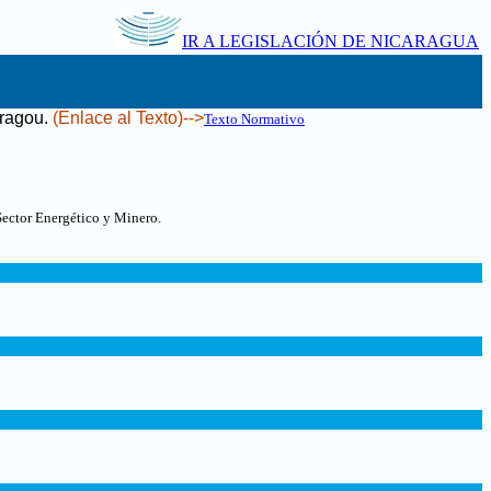
IR A LEGISLACIÓN DE NICARAGUA
rragou
.
(Enlace al Texto)-->
Texto Normativo
Sector Energético y Minero.