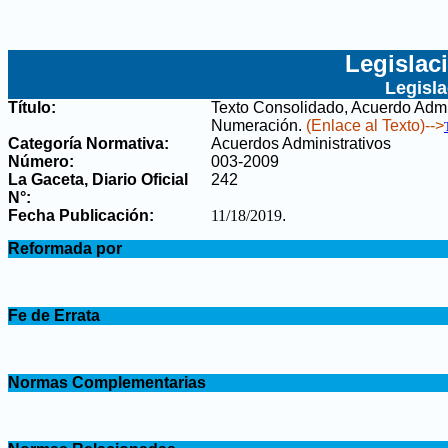
Legislac
Legisl
Título:
Texto Consolidado, Acuerdo Admi
Numeración
.
(Enlace al Texto)-->
Categoría Normativa:
Acuerdos Administrativos
Número:
003-2009
La Gaceta, Diario Oficial
242
N°
:
Fecha Publicación:
11/18/2019
.
.
Reformada por
.
.
Fe de Errata
.
.
Normas Complementarias
.
.