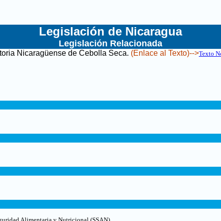
Legislación de Nicaragua
Legislación Relacionada
toria Nicaragüense de Cebolla Seca
.
(Enlace al Texto)-->
Texto N
guridad Alimentaria y Nutricional (SSAN).