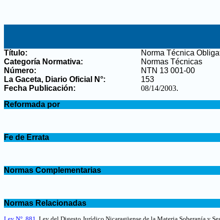
Título:
Norma Técnica Obliga
Categoría Normativa:
Normas Técnicas
Número:
NTN 13 001-00
La Gaceta, Diario Oficial N°
:
153
Fecha Publicación:
08/14/2003
.
.
Reformada por
.
.
Fe de Errata
.
.
Normas Complementarias
.
.
Normas Relacionadas
.
Ley N°. 881
, Ley del Digesto Jurídico Nicaragüense de la Materia Soberanía y Se