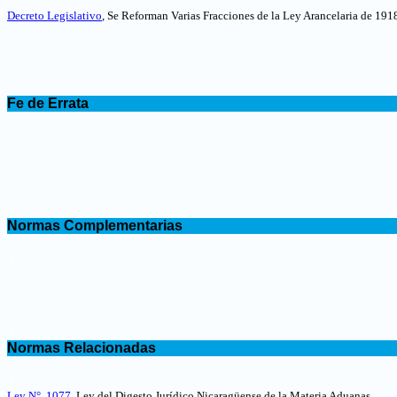
Decreto Legislativo
, Se Reforman Varias Fracciones de la Ley Arancelaria de 1918
.
Fe de Errata
.
.
Normas Complementarias
.
.
Normas Relacionadas
.
Ley N°. 1077
, Ley del Digesto Jurídico Nicaragüense de la Materia Aduanas.