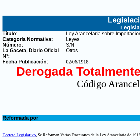
Legislac
Legisl
Título:
Ley Arancelaria sobre Importacio
Categoría Normativa:
Leyes
Número:
S/N
La Gaceta, Diario Oficial
Otros
N°
:
Fecha Publicación:
02/06/1918
.
Derogada Totalmente
Código Arancel
.
Reformada por
.
Decreto Legislativo
, Se Reforman Varias Fracciones de la Ley Arancelaria de 1918