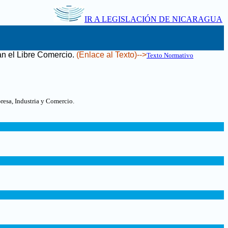
IR A LEGISLACIÓN DE NICARAGUA
an el Libre Comercio
.
(Enlace al Texto)-->
Texto Normativo
resa, Industria y Comercio.