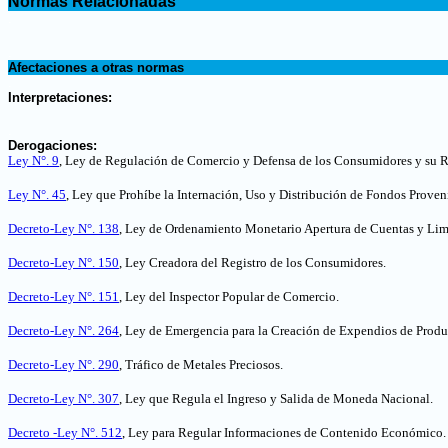
Normas Relacionadas
.
.
Afectaciones a otras normas
.
Interpretaciones:
.
Derogaciones:
Ley N°. 9
, Ley de Regulación de Comercio y Defensa de los Consumidores y su 
Ley N°. 45
, Ley que Prohíbe la Internación, Uso y Distribución de Fondos Prove
Decreto-Ley N°. 138
, Ley de Ordenamiento Monetario Apertura de Cuentas y Limi
Decreto-Ley N°. 150
, Ley Creadora del Registro de los Consumidores.
Decreto-Ley N°. 151
, Ley del Inspector Popular de Comercio.
Decreto-Ley N°. 264
, Ley de Emergencia para la Creación de Expendios de Produc
Decreto-Ley N°. 290
, Tráfico de Metales Preciosos
.
Decreto-Ley N°. 307
, Ley que Regula el Ingreso y Salida de Moneda Nacional.
Decreto -Ley N°. 512
, Ley para Regular Informaciones de Contenido Económico
.