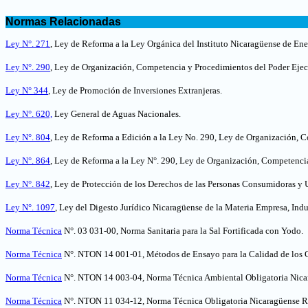
.
Normas Relacionadas
.
Ley N°. 271
, Ley de Reforma a la Ley Orgánica del Instituto Nicaragüense de Ene
Ley N°. 290
, Ley de Organización, Competencia y Procedimientos del Poder Ejec
Ley N° 344
,
Ley de Promoción de Inversiones Extranjeras.
Ley N°. 620,
Ley General de Aguas Nacionales.
Ley N°. 804
, Ley de Reforma a Edición a la Ley No. 290, Ley de Organización, 
Ley N°. 864
, Ley de Reforma a la Ley N°. 290, Ley de Organización, Competenci
Ley N°. 842
, Ley de Protección de los Derechos de las Personas Consumidoras y 
Ley N°. 1097
, Ley del Digesto Jurídico Nicaragüense de la Materia Empresa, Indu
Norma Técnica
N°. 03 031-00, Norma Sanitaria para la Sal Fortificada con Yodo.
Norma Técnica
N°. NTON 14 001-01, Métodos de Ensayo para la Calidad de los 
Norma Técnica
N°. NTON 14 003-04, Norma Técnica Ambiental Obligatoria Nicara
Norma Técnica
N°. NTON 11 034-12, Norma Técnica Obligatoria Nicaragüense Re