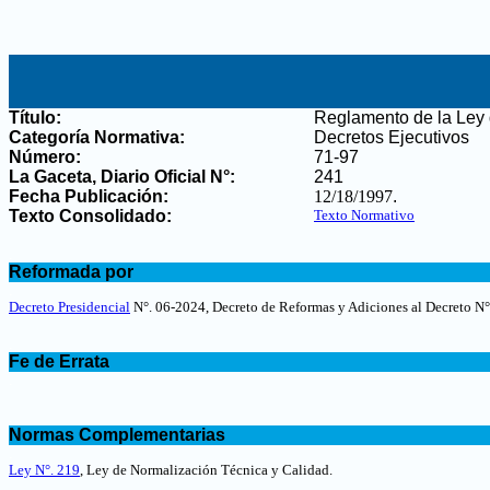
Título:
Reglamento de la Ley 
Categoría Normativa:
Decretos Ejecutivos
Número:
71-97
La Gaceta, Diario Oficial N°
:
241
Fecha Publicación:
12/18/1997
.
Texto Consolidado:
Texto Normativo
.
Reformada por
.
Decreto Presidencial
N°. 06-2024, Decreto de Reformas y Adiciones al Decreto N°
.
Fe de Errata
.
.
Normas Complementarias
.
Ley N°. 219
, Ley de Normalización Técnica y Calidad.