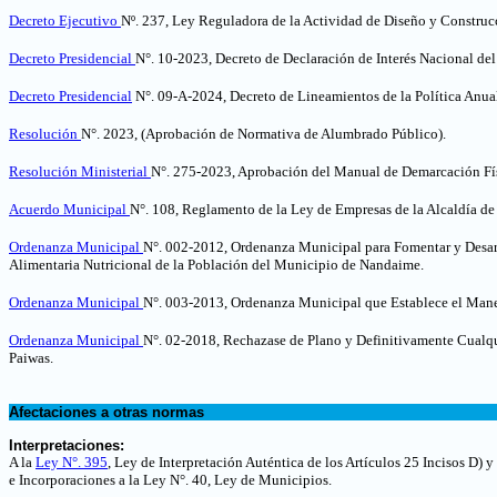
Decreto Ejecutivo
Nº. 237, Ley Reguladora de la Actividad de Diseño y Construc
Decreto Presidencial
N°. 10-2023, Decreto de Declaración de Interés Nacional d
Decreto Presidencial
N°. 09-A-2024, Decreto de Lineamientos de la Política Anu
Resolución
N°. 2023, (Aprobación de Normativa de Alumbrado Público).
Resolución Ministerial
N°. 275-2023, Aprobación del Manual de Demarcación Físi
Acuerdo Municipal
N°. 108, Reglamento de la Ley de Empresas de la Alcaldía d
Ordenanza Municipal
N°. 002-2012, Ordenanza Municipal para Fomentar y Desarr
Alimentaria Nutricional de la Población del Municipio de Nandaime.
Ordenanza Municipal
N°. 003-2013, Ordenanza Municipal que Establece el Manej
Ordenanza Municipal
N°. 02-2018, Rechazase de Plano y Definitivamente Cualq
Paiwas.
.
Afectaciones a otras normas
.
Interpretaciones:
A la
Ley N°. 395
, Ley de Interpretación Auténtica de los Artículos 25 Incisos D)
e Incorporaciones a la Ley N°. 40, Ley de Municipios
.