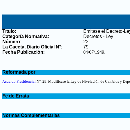
Título:
Emítase el Decreto-Le
Categoría Normativa:
Decretos - Ley
Número:
23
La Gaceta, Diario Oficial N°
:
79
Fecha Publicación:
04/07/1949
.
.
Reformada por
.
Acuerdo Presidencial
N°. 29, Modifícase la Ley de Nivelación de Cambios y Depó
.
Fe de Errata
.
.
Normas Complementarias
.