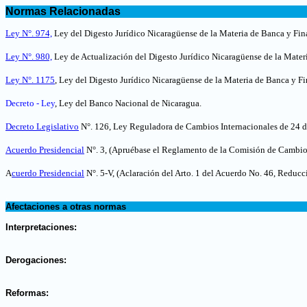
.
Normas Relacionadas
.
Ley N°. 974,
Ley del Digesto Jurídico Nicaragüense de la Materia de Banca y Fin
Ley N°. 980,
Ley de Actualización del Digesto Jurídico Nicaragüense de la Mater
Ley N°. 1175
, Ley del Digesto Jurídico Nicaragüense de la Materia de Banca y Fi
Decreto - Ley
, Ley del Banco Nacional de Nicaragua.
Decreto Legislativo
N°. 126, Ley Reguladora de Cambios Internacionales de 24 d
Acuerdo Presidencial
N°. 3, (Apruébase el Reglamento de la Comisión de Cambio
A
cuerdo Presidencial
N°. 5-V, (Aclaración del Arto. 1 del Acuerdo No. 46, Reduc
.
Afectaciones a otras normas
.
Interpretaciones:
.
Derogaciones:
.
Reformas: