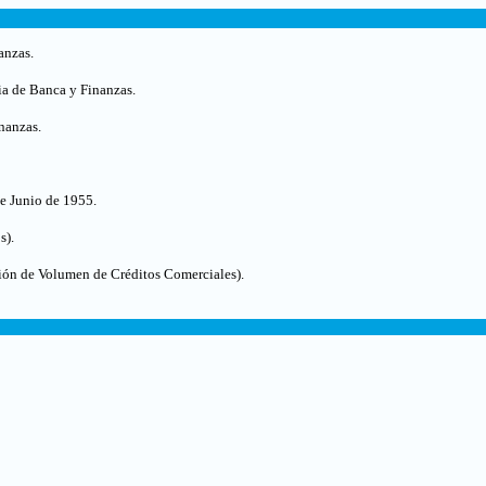
anzas.
ia de Banca y Finanzas.
nanzas.
e Junio de 1955.
s)
.
ción de Volumen de Créditos Comerciales)
.