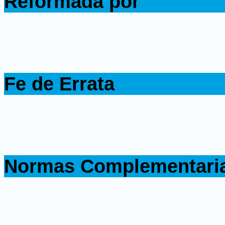
Reformada por
.
.
Fe de Errata
.
.
Normas Complementari
.