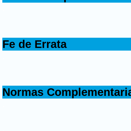
.
.
Fe de Errata
.
.
Normas Complementari
.
.