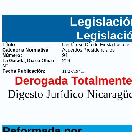
Legislació
Legislaci
Título:
Declárese Día de Fiesta Local el 
Categoría Normativa:
Acuerdos Presidenciales
Número:
94
La Gaceta, Diario Oficial
259
N°
:
Fecha Publicación:
11/27/1941
.
Derogada Totalmente
Digesto Jurídico Nicaragüe
.
Reformada por