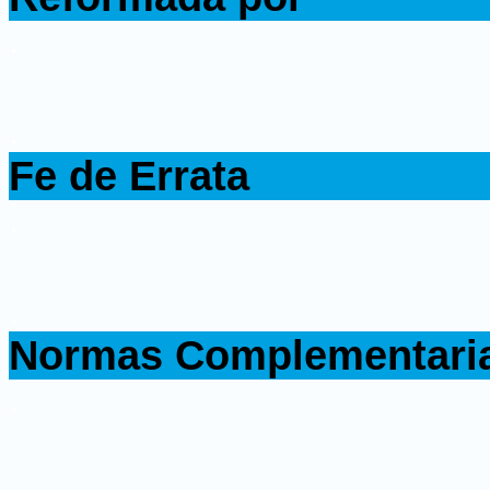
.
.
Fe de Errata
.
.
Normas Complementari
.