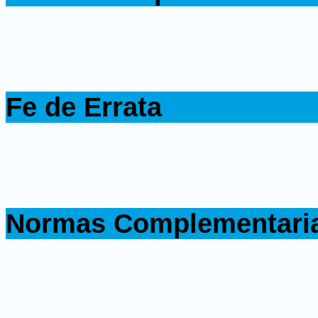
.
.
Fe de Errata
.
.
Normas Complementari
.
.