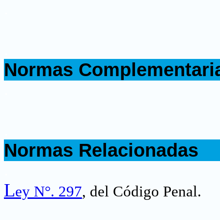
.
.
Normas Complementari
.
.
Normas Relacionadas
.
L
ey N°. 297
, del Código Penal.