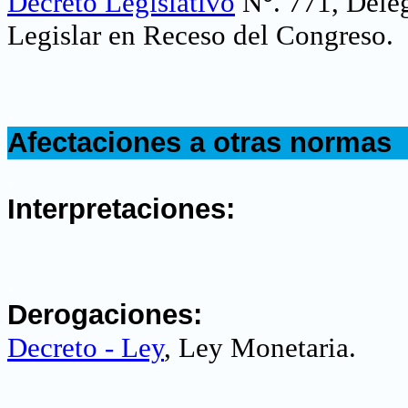
Decreto Legislativo
N°. 771, Delég
Legislar en Receso del Congreso
.
.
Afectaciones a otras normas
.
Interpretaciones:
.
Derogaciones:
Decreto - Ley
, Ley Monetaria
.