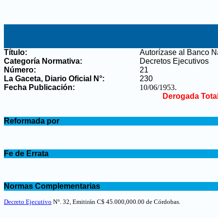
Título:
Autorízase al Banco N
Categoría Normativa:
Decretos Ejecutivos
Número:
21
La Gaceta, Diario Oficial N°
:
230
Fecha Publicación:
10/06/1953
.
Derogada Tota
.
Reformada por
.
.
Fe de Errata
.
.
Normas Complementarias
.
Decreto Ejecutivo
N°. 32, Emitirán C$ 45.000,000.00 de Córdobas
.