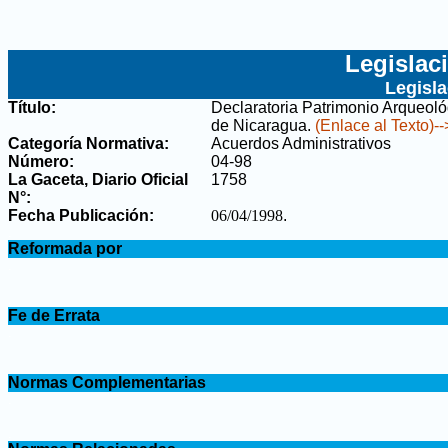
Legislac
Legisl
Título:
Declaratoria Patrimonio Arqueológ
de Nicaragua
.
(Enlace al Texto)--
Categoría Normativa:
Acuerdos Administrativos
Número:
04-98
La Gaceta, Diario Oficial
1758
N°
:
Fecha Publicación:
06/04/1998
.
.
Reformada por
.
.
Fe de Errata
.
.
Normas Complementarias
.
.