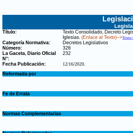
Legislac
Legisl
Título:
Texto Consolidado, Decreto Legi
Iglesias
.
(Enlace al Texto)-->
Texto
Categoría Normativa:
Decretos Legislativos
Número:
328
La Gaceta, Diario Oficial
232
N°
:
Fecha Publicación:
12/16/2020
.
.
Reformada por
.
.
Fe de Errata
.
.
Normas Complementarias
.
.