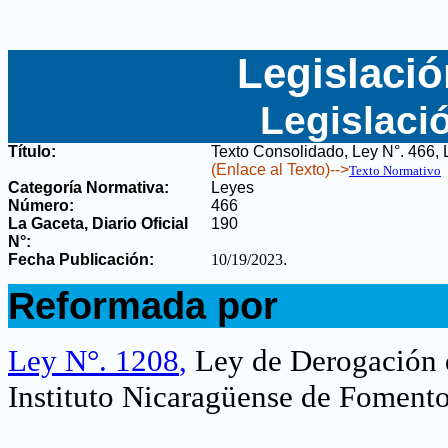
Legislació
Legislaci
Título:
Texto Consolidado, Ley N°. 466, 
(Enlace al Texto)-->
Texto Normativo
Categoría Normativa:
Leyes
Número:
466
La Gaceta, Diario Oficial
190
N°
:
Fecha Publicación:
10/19/2023
.
.
Reformada por
.
Ley N°. 1208
,
Ley de Derogación 
Instituto Nicaragüense de Foment
.