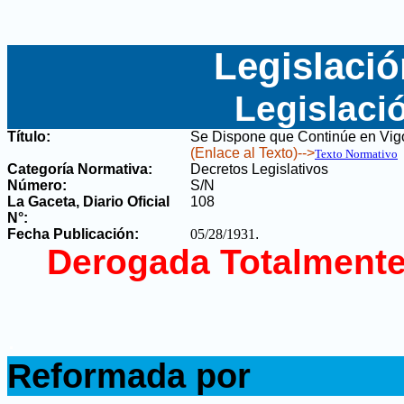
Legislació
Legislaci
Título:
Se Dispone que Continúe en Vigo
(Enlace al Texto)-->
Texto Normativo
Categoría Normativa:
Decretos Legislativos
Número:
S/N
La Gaceta, Diario Oficial
108
N°
:
Fecha Publicación:
05/28/1931
.
Derogada Totalmente
.
Reformada por