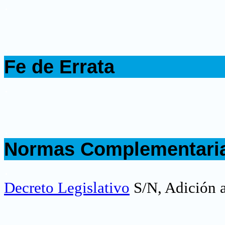
.
.
Fe de Errata
.
.
Normas Complementari
.
Decreto Legislativo
S/N, Adición a