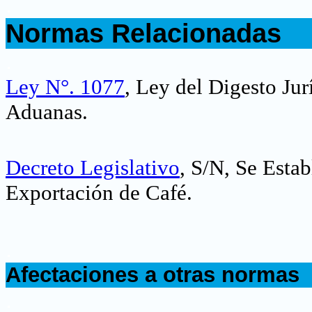
.
Normas Relacionadas
.
Ley N°. 1077
, Ley del Digesto Ju
Aduanas.
Decreto Legislativo
, S/N, Se Esta
Exportación de Café
.
.
Afectaciones a otras normas
.