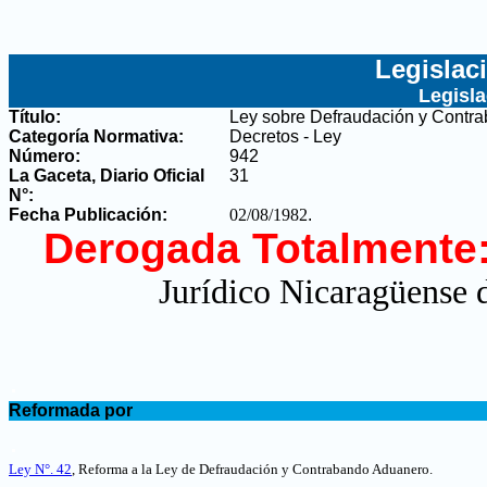
Legislac
Legisl
Título:
Ley sobre Defraudación y Contr
Categoría Normativa:
Decretos - Ley
Número:
942
La Gaceta, Diario Oficial
31
N°
:
Fecha Publicación:
02/08/1982
.
Derogada Totalmente
Jurídico Nicaragüense d
.
Reformada por
.
Ley N°. 42
, Reforma a la Ley de Defraudación y Contrabando Aduanero.