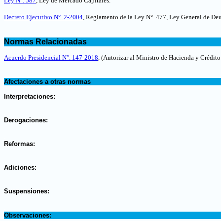
Ley N°. 587
, Ley de Mercado Capitales
.
Decreto Ejecutivo N°. 2-2004
, Reglamento de la Ley N°. 477, Ley General de De
.
Normas Relacionadas
.
Acuerdo Presidencial N°. 147-2018
, (Autorizar al Ministro de Hacienda y Crédi
.
Afectaciones a otras normas
.
Interpretaciones:
.
Derogaciones:
.
Reformas:
.
Adiciones:
.
Suspensiones:
.
Observaciones: