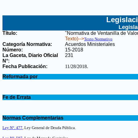
Legislac
Legisl
Título:
"Normativa de Ventanilla de Val
Texto)-->
Texto Normativo
Categoría Normativa:
Acuerdos Ministeriales
Número:
15-2018
La Gaceta, Diario Oficial
231
N°
:
Fecha Publicación:
11/28/2018
.
.
Reformada por
.
.
Fe de Errata
.
.
Normas Complementarias
.
Ley N°. 477
, Ley General de Deuda Pública
.