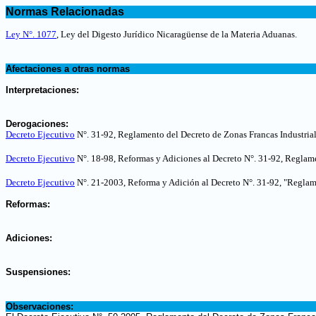
.
Normas Relacionadas
.
Ley N°. 1077
, Ley del Digesto Jurídico Nicaragüense de la Materia Aduanas.
.
Afectaciones a otras normas
.
Interpretaciones:
.
Derogaciones:
Decreto Ejecutivo
N°. 31-92,
Reglamento del Decreto de Zonas Francas Industria
Decreto Ejecutivo
N°. 18-98,
Reformas y Adiciones al Decreto N°. 31-92, Reglame
Decreto Ejecutivo
N°. 21-2003,
Reforma y Adición al Decreto N°. 31-92, "Reglam
.
Reformas:
.
Adiciones:
.
Suspensiones:
.
Observaciones: