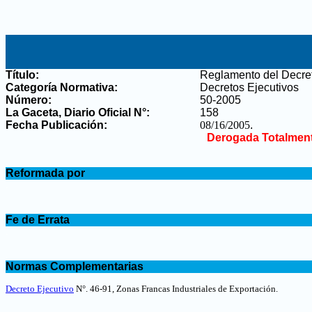
Título:
Reglamento del Decret
Categoría Normativa:
Decretos Ejecutivos
Número:
50-2005
La Gaceta, Diario Oficial N°
:
158
Fecha Publicación:
08/16/2005
.
Derogada Totalment
.
Reformada por
.
.
Fe de Errata
.
.
Normas Complementarias
.
Decreto Ejecutivo
N°. 46-91,
Zonas Francas Industriales de Exportación
.