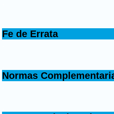
.
.
Fe de Errata
.
.
Normas Complementari
.
.