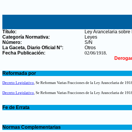
Título:
Ley Arancelaria sobre
Categoría Normativa:
Leyes
Número:
S/N
La Gaceta, Diario Oficial N°
:
Otros
Fecha Publicación:
02/06/1918
.
Derogad
.
Reformada por
.
Decreto Legislativo
, Se Reforman Varias Fracciones de la Ley Arancelaria de 1918
Decreto Legislativo
, Se Reforman Varias Fracciones de la Ley Arancelaria de 1918
.
Fe de Errata
.
.
Normas Complementarias