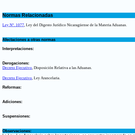
.
.
Normas Relacionadas
.
Ley N°. 1077
, Ley del Digesto Jurídico Nicaragüense de la Materia Aduanas.
.
Afectaciones a otras normas
.
Interpretaciones:
.
Derogaciones:
Decreto Ejecutivo
, Disposición Relativa a las Aduanas
.
Decreto Ejecutivo
, Ley Arancelaria
.
.
Reformas:
.
Adiciones:
.
Suspensiones:
.
Observaciones: