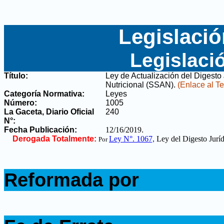
Legislació
Legislaci
Título:
Ley de Actualización del Digesto
Nutricional (SSAN)
.
(Enlace al Te
Categoría Normativa:
Leyes
Número:
1005
La Gaceta, Diario Oficial
240
N°
:
Fecha Publicación:
12/16/2019
.
Derogada Totalmente:
Ley N°. 1067,
Ley del Digesto Juríd
Por
.
Reformada por
.
.