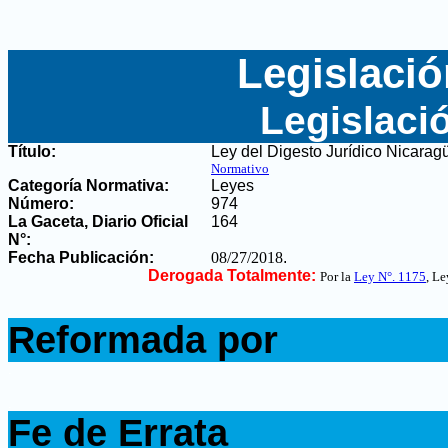
Legislació
Legislaci
Título:
Ley del Digesto Jurídico Nicarag
Normativo
Categoría Normativa:
Leyes
Número:
974
La Gaceta, Diario Oficial
164
N°
:
Fecha Publicación:
08/27/2018
.
Derogada Totalmente:
Por la
Ley N°. 1175
, Le
.
Reformada por
.
.
Fe de Errata